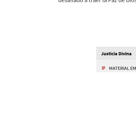
Justicia Divina
MATERIAL E
Introducción.
social bíblica
El concepto de
Justicia soci
Jesús, la igles