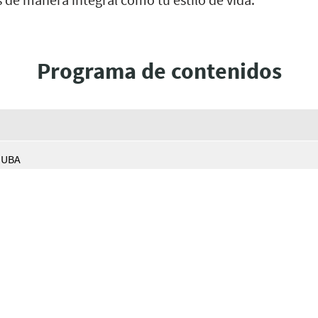
Programa de contenidos
MUBA
 La dimensión relacional de la justicia. Como practicar la justicia
(1
.
 justicia social bíblica. La justicia y el carácter de Dios
(13:06)
al y el Antiguo Testamento.
(16:08)
ia primitiva y la justicia social.
(23:34)