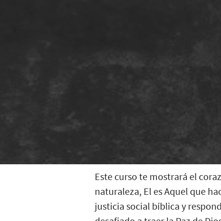
Este curso te mostrará el cora
naturaleza, El es Aquel que hace
justicia social bíblica y resp
desafiado a traer la Paz de Dio