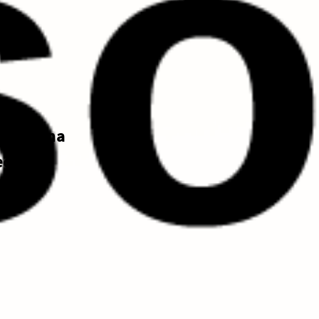
 de forma
cífica.