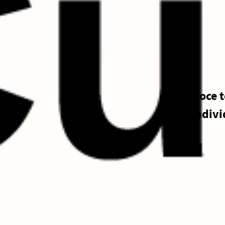
Conoce t
indivi