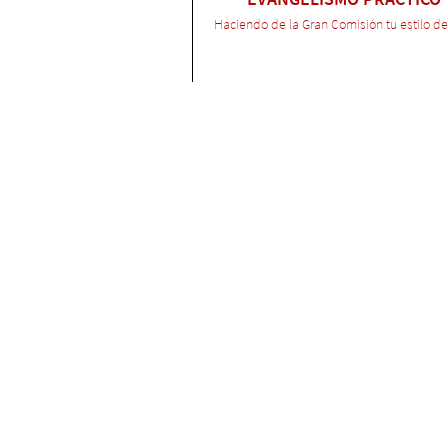
Haciendo de la Gran Comisión tu estilo de
$2
Ev. Sebastian Sennewald
EVANGELISMO SOBRENATUR
Aprende como traer el Reino de los Cielos