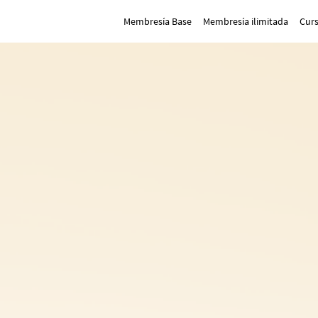
Membresía Base
Membresía ilimitada
Cur