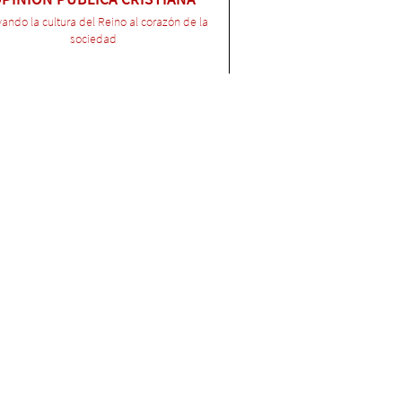
ando la cultura del Reino al corazón de la
sociedad
$36.000
Paula Sennewald
DIOS EN EL TRABAJO
Como traer el Reino a tu ámbito laboral