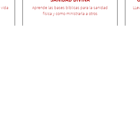
 vida
Aprende las bases bíblicas para la sanidad
LLev
física y como ministrarla a otros
7.000
$27.000
Luciana Sandoval
AL
HECHOS DEL ESPIRITU SANTO
 a la
La obra del Espíritu en la iglesia primitiva y hoy